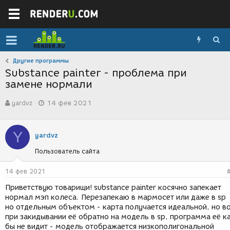
Другие программы
Substance painter - проблема при
замене нормали
А
Д
yardvz
14 фев 2021
в
а
т
т
о
а
Y
р
с
yardvz
т
о
Пользователь сайта
е
з
м
д
ы
а
14 фев 2021
н
Приветствую товарищи! substance painter косячно запекает
и
нормал мэп колеса. Перезапекаю в мармосет или даже в sp
я
но отдельным объектом - карта получается идеальной, но в
при закидывании её обратно на модель в sp, программа её к
бы не видит - модель отображается низкополигональной