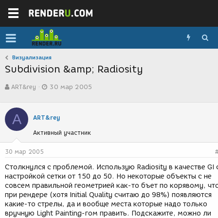
Визуализация
Subdivision &amp; Radiosity
А
Д
ART&rey
30 мар 2005
в
а
т
т
о
а
A
р
с
ART&rey
т
о
Активный участник
е
з
м
д
ы
а
30 мар 2005
н
Столкнулся с проблемой. Использую Radiosity в качестве GI 
и
настройкой сетки от 150 до 50. Но некоторые объекты с не
я
совсем правильной геометрией как-то бъет по корявому, чт
при рендере (хотя Initial Quality считаю до 98%) появляются
какие-то стрелы, да и вообще места которые надо только
вручную Light Painting-гом править. Подскажите, можно ли