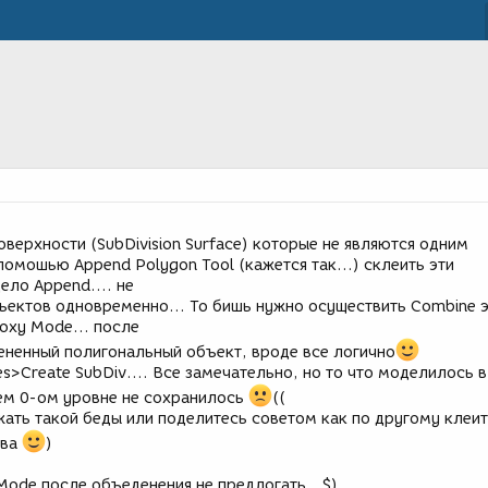
оверхности (SubDivision Surface) которые не являются одним
помошью Append Polygon Tool (кажется так...) склеить эти
ело Append.... не
бъектов одновременно... То бишь нужно осуществить Combine 
oxy Mode... после
ененный полигональный объект, вроде все логично
es>Create SubDiv.... Все замечательно, но то что моделилось в
чем 0-ом уровне не сохранилось
((
жать такой беды или поделитесь советом как по другому клеит
ива
)
 Mode после объеденения не предлогать...$)