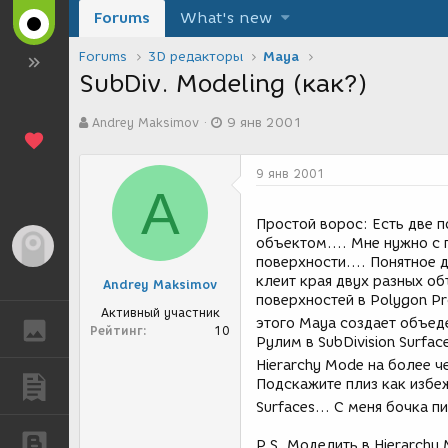
Forums
What's new
Forums
3D редакторы
Maya
SubDiv. Modeling (как?)
А
Д
Andrey Maksimov
9 янв 2001
в
а
т
т
о
а
9 янв 2001
р
с
A
т
о
е
з
Простой ворос: Есть две п
м
д
объектом.... Мне нужно с 
Гость
ы
а
поверхности.... Понятное д
н
клеит края двух разных о
Andrey Maksimov
и
поверхностей в Polygon Pr
я
Активный участник
этого Maya создает объед
ГАЛЕРЕЯ
Рейтинг
10
Рулим в SubDivision Surfac
Hierarchy Mode на более 
Подскажите плиз как избе
ПУБЛИКАЦИИ
Surfaces... С меня бочка п
БЛОГИ
P.S. Моделить в Hierarchy