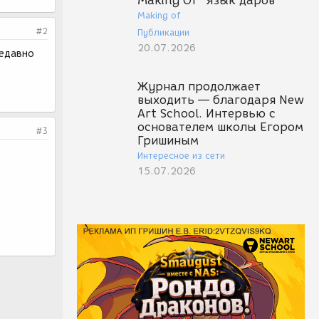
Making Of "Язык даров"
Making of
#2
Публикации
20.07.2026
недавно
Журнал продолжает
выходить — благодаря New
Art School. Интервью с
основателем школы Егором
#3
Гришиным
Интересное из сети
15.07.2026