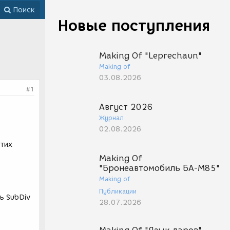
Поиск
Новые поступления
Making Of "Leprechaun"
Making of
03.08.2026
#1
Август 2026
Журнал
02.08.2026
этих
Making Of
"Бронеавтомобиль БА-М85"
Making of
Публикации
ь SubDiv
28.07.2026