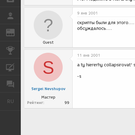
9 янв 2001
РАБОТА
скрипты были для этого...
обсуждалось....
REN
ЖУРНАЛ
Guest
КОНКУРСЫ
11 янв 2001
S
a ty hiererhy collapsirovat'
КУРСЫ
-s
ФОРУМ
Sergei Nevshupov
Мастер
RU
Русский
Рейтинг
99