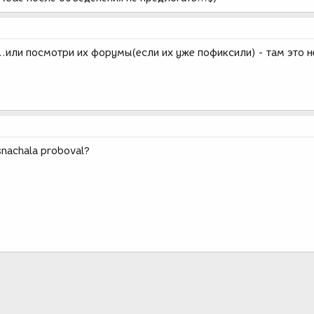
...или посмотри их форумы(если их уже пофиксили) - там это 
 snachala proboval?