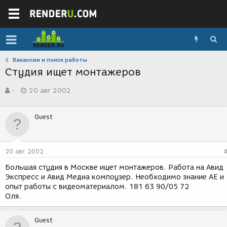
Вакансии и поиск работы
Студия ищет монтажеров
А
Д
-
20 авг 2002
в
а
т
т
о
а
Guest
р
с
т
о
е
з
м
д
20 авг 2002
ы
а
н
Большая студия в Москве ищет монтажеров. Работа на Авид
и
Экспресс и Авид Медиа компоузер. Необходимо знание АЕ и
я
опыт работы с видеоматериалом. 181 63 90/05 72
Оля.
Guest