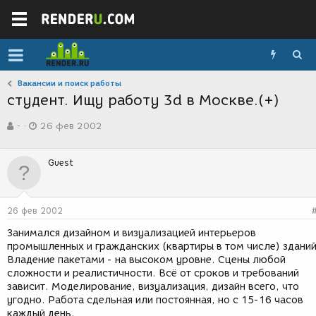
Вакансии и поиск работы
студент. Ищу работу 3d в Москве.(+)
А
Д
-
26 фев 2002
в
а
т
т
о
а
Guest
р
с
т
о
е
з
м
д
26 фев 2002
ы
а
н
Занимался дизайном и визуализацией интерьеров
и
промышленных и гражданских (квартиры в том числе) зданий
я
Владение пакетами - на высоком уровне. Сцены любой
сложности и реалистичности. Всё от сроков и требований
зависит. Моделирование, визуализация, дизайн всего, что
угодно. Работа сдельная или постоянная, но с 15-16 часов
каждый день.