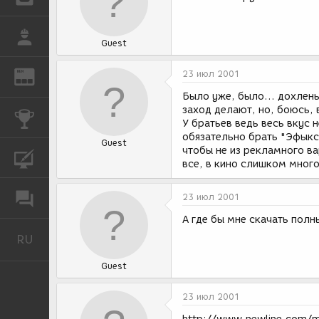
РАБОТА
Guest
23 июл 2001
REN
ЖУРНАЛ
Было уже, было... дохлень
заход делают, но, боюсь, в
КОНКУРСЫ
У братьев ведь весь вкус 
обязательно брать "Эфыкс
Guest
чтобы не из рекламного ва
КУРСЫ
все, в кино слишком много
ФОРУМ
23 июл 2001
А где бы мне скачать пол
RU
Русский
Guest
23 июл 2001