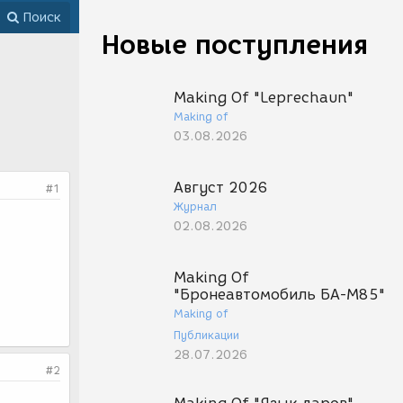
Поиск
Новые поступления
Making Of "Leprechaun"
Making of
03.08.2026
Август 2026
#1
Журнал
02.08.2026
Making Of
"Бронеавтомобиль БА-М85"
Making of
Публикации
28.07.2026
#2