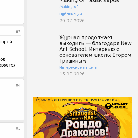
Making Of "Язык даров"
Making of
Публикации
20.07.2026
#3
Журнал продолжает
второй
выходить — благодаря New
Art School. Интервью с
основателем школы Егором
ов,
Гришиным
еряется
Интересное из сети
15.07.2026
#4
#5