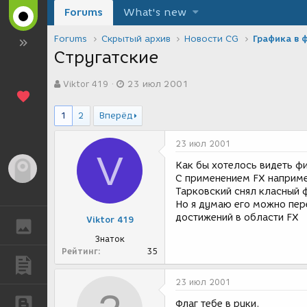
Forums
What's new
Forums
Скрытый архив
Новости CG
Графика в 
Стругатские
А
Д
Viktor 419
23 июл 2001
в
а
т
т
о
а
1
2
Вперёд
р
с
т
о
23 июл 2001
е
з
V
м
д
Как бы хотелось видеть фи
Гость
ы
а
С применением FX наприм
н
Тарковский снял класный 
и
Но я думаю его можно пер
я
достижений в области FX
Viktor 419
ГАЛЕРЕЯ
Знаток
Рейтинг
35
ПУБЛИКАЦИИ
23 июл 2001
БЛОГИ
Флаг тебе в руки.