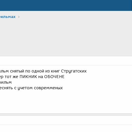
фильмах
льм снятый по одной из книг Стругатских
ер тот же ПИКНИК на ОБОЧЕНЕ
фильм
еснять с учетом совремменых