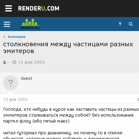
Анимация
столкновения между частицами разных
эмитеров
А
Д
-
12 фев 2005
в
а
т
т
о
а
Guest
р
с
т
о
е
з
м
д
12 фев 2005
ы
а
н
Господа, кто нибудь в курсе как заставить частицы из разных
и
эммитеров сталкиваться между собой? без использования
я
парткл флоу (ибо пятый макс)
читал туториал про дианамику, но почему то в списке
обьектов, которые можно добавить к динамической