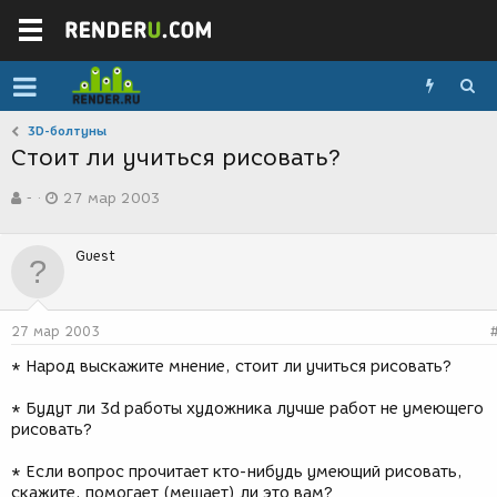
3D-болтуны
Стоит ли учиться рисовать?
А
Д
-
27 мар 2003
в
а
т
т
о
а
Guest
р
с
т
о
е
з
м
д
27 мар 2003
ы
а
н
* Народ выскажите мнение, стоит ли учиться рисовать?
и
я
* Будут ли 3d работы художника лучше работ не умеющего
рисовать?
* Если вопрос прочитает кто-нибудь умеющий рисовать,
скажите, помогает (мешает) ли это вам?