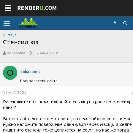
Maya
Стенсил юз.
А
Д
ookasama
17 май 2005
в
а
т
т
о
а
O
р
с
ookasama
т
о
Пользователь сайта
е
з
м
д
ы
а
17 май 2005
н
Расскажите по шагам, или дайте ссылку на урок по стенсилу,
и
плиз ?
я
Вот есть объект, есть материал, на нем файл по color, и мне
нужно наложить поверх еще один файл через маску. В хелпе
пишут что стенсил тоже цепляется на color, но как же тогда