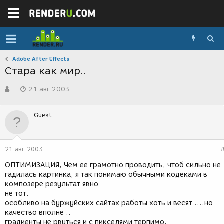
Adobe After Effects
Стара как мир..
А
Д
-
21 авг 2003
в
а
т
т
о
а
Guest
р
с
т
о
е
з
м
д
21 авг 2003
ы
а
н
ОПТИМИЗАЦИЯ, Чем ее грамотно проводить, чтоб сильно не
и
гадилась картинка, я так понимаю обычными кодеками в
я
композере результат явно
не тот.
особливо на буржуйских сайтах работы хоть и весят ....но
качество вполне ..
градиенты не рвуться и с пикселями терпимо,