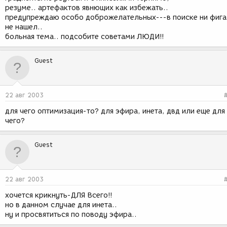
резуме.. артефактов явнющих как избежать..
предупреждаю особо доброжелательных---в поиске ни фига
не нашел..
больная тема.. подсобите советами ЛЮДИ!!
Guest
22 авг 2003
для чего оптимизация-то? для эфира, инета, двд или еще для
чего?
Guest
22 авг 2003
хочется крикнуть-ДЛЯ Всего!!
но в данном случае для инета..
ну и просвятиться по поводу эфира..