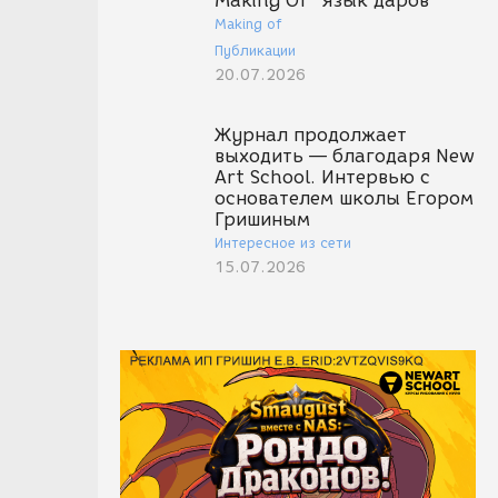
Making Of "Язык даров"
Making of
Публикации
20.07.2026
Журнал продолжает
выходить — благодаря New
Art School. Интервью с
основателем школы Егором
Гришиным
Интересное из сети
15.07.2026