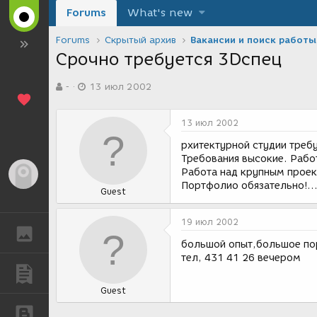
Forums
What's new
Forums
Скрытый архив
Вакансии и поиск работы
Срочно требуется 3Dспец
А
Д
-
13 июл 2002
в
а
т
т
о
а
13 июл 2002
р
с
т
о
рхитектурной студии требу
е
з
Требования высокие. Рабо
м
д
Работа над крупным проек
Гость
ы
а
Портфолио обязательно!...
Guest
н
и
я
19 июл 2002
ГАЛЕРЕЯ
большой опыт,большое п
тел, 431 41 26 вечером
ПУБЛИКАЦИИ
Guest
БЛОГИ