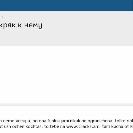
кряк к нему
m demo versiya, no ona funksiyami nikak ne ogranichena, tolko do
nut uzh ochen xochtas, to tebe na www.crackz.am, tam kucha ot R