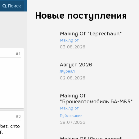
Поиск
Новые поступления
Making Of "Leprechaun"
Making of
03.08.2026
#1
Август 2026
Журнал
02.08.2026
Making Of
"Бронеавтомобиль БА-М85"
Making of
Публикации
#2
28.07.2026
lbet, chto
F..