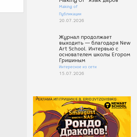
Making Of "Язык даров"
Making of
Публикации
20.07.2026
Журнал продолжает
выходить — благодаря New
Art School. Интервью с
основателем школы Егором
Гришиным
Интересное из сети
15.07.2026