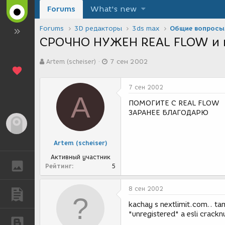
Forums
What's new
Forums
3D редакторы
3ds max
Общие вопросы
СРОЧНО НУЖЕН REAL FLOW и 
А
Д
Artem (scheiser)
7 сен 2002
в
а
т
т
о
а
7 сен 2002
р
с
A
т
о
ПОМОГИТЕ С REAL FLOW
е
з
ЗАРАНЕЕ БЛАГОДАРЮ
м
д
Гость
ы
а
н
Artem (scheiser)
и
я
Активный участник
ГАЛЕРЕЯ
Рейтинг
5
8 сен 2002
ПУБЛИКАЦИИ
kachay s nextlimit.com.. ta
"unregistered" a esli crack
БЛОГИ