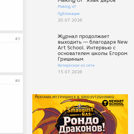
Making Of "Язык даров"
Making of
Публикации
20.07.2026
Журнал продолжает
#3
выходить — благодаря New
Art School. Интервью с
основателем школы Егором
Гришиным
Интересное из сети
15.07.2026
#4