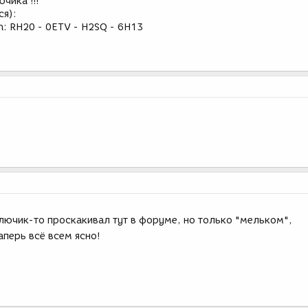
чика !!!
ся):
/n: RH20 - 0ETV - H2SQ - 6H13
ключик-то проскакивал тут в форуме, но только "мельком",
таперь всё всем ясно!