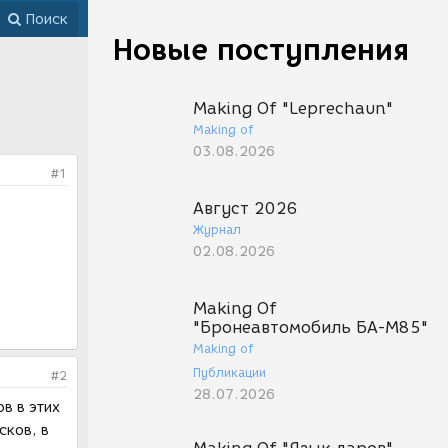
Поиск
Новые поступления
Making Of "Leprechaun"
Making of
03.08.2026
#1
Август 2026
Журнал
02.08.2026
Making Of
"Бронеавтомобиль БА-М85"
Making of
Публикации
#2
28.07.2026
в в этих
исков, в