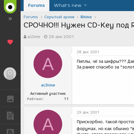
Forums
What's new
Forums
Скрытый архив
Rhino
СРОЧНО!!! Нужен CD-Key под Rh
А
Д
aLDime
28 дек 2001
в
а
т
т
о
а
28 дек 2001
р
с
A
т
о
Пиплы, чё за шифры??? Да
е
з
За ранее спасибо за "золо
м
д
Гость
ы
а
н
aLDime
и
я
Активный участник
ГАЛЕРЕЯ
Рейтинг
11
29 дек 2001
ПУБЛИКАЦИИ
A
Прискорбно, такой простой
форумах, но как обычно "
БЛОГИ