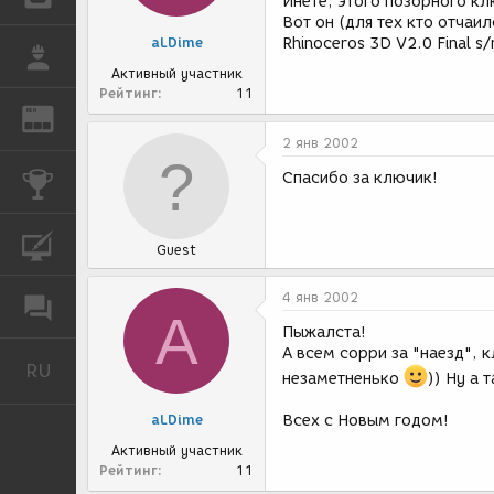
Инете, этого позорного клю
Вот он (для тех кто отчаил
aLDime
Rhinoceros 3D V2.0 Final s
РАБОТА
Активный участник
Рейтинг
11
REN
ЖУРНАЛ
2 янв 2002
Спасибо за ключик!
КОНКУРСЫ
КУРСЫ
Guest
4 янв 2002
ФОРУМ
A
Пыжалста!
А всем сорри за "наезд", 
RU
Русский
незаметненько
)) Ну а 
aLDime
Всех с Новым годом!
Активный участник
Рейтинг
11