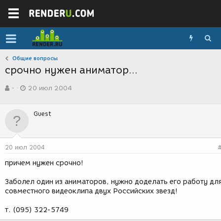
Общие вопросы
срочно нужен аниматор...
А
Д
-
20 июл 2004
в
а
т
т
о
а
Guest
р
с
т
о
е
з
м
д
20 июл 2004
ы
а
н
причем нужен срочно!
и
я
Заболел один из аниматоров, нужно доделать его работу дл
совместного видеоклипа двух Российских звезд!
т. (095) 322-5749