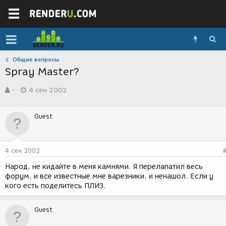
Общие вопросы
Spray Master?
А
Д
-
4 сен 2002
в
а
т
т
о
а
Guest
р
с
т
о
е
з
м
д
4 сен 2002
ы
а
н
Народ, не кидайте в меня камнями. Я перелапатил весь
и
форум, и все известные мне варезники, и ненашол. Если у
я
кого есть поделитесь ПЛИЗ.
Guest