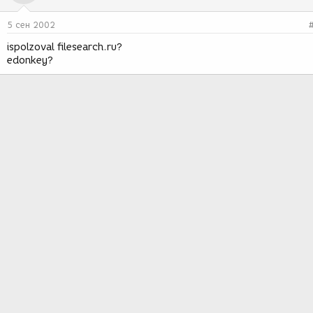
5 сен 2002
ispolzoval filesearch.ru?
edonkey?