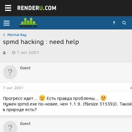
Mental Ray
spmd hacking : need help
А
Д
-
7 окт 2001
в
а
т
т
о
а
Guest
р
с
т
о
е
з
м
д
7 окт 2001
ы
а
н
Прогресс идет...
Есть правда проблемы...
и
Нужен spmd.exe по-новее, чем 1.1.9. (filesize 315392). Такой
я
в природе есть?
Guest