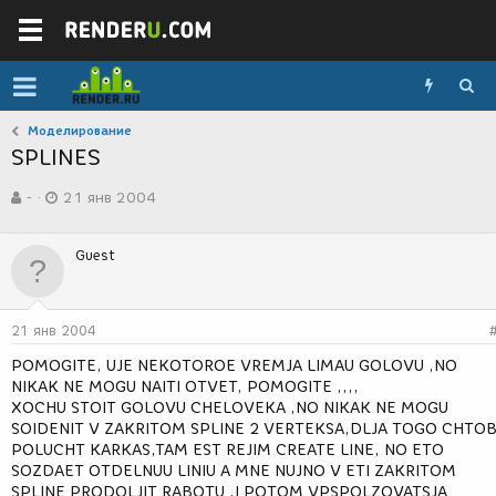
Моделирование
SPLINES
А
Д
-
21 янв 2004
в
а
т
т
о
а
Guest
р
с
т
о
е
з
м
д
21 янв 2004
ы
а
н
POMOGITE, UJE NEKOTOROE VREMJA LIMAU GOLOVU ,NO
и
NIKAK NE MOGU NAITI OTVET, POMOGITE ,,,,
я
XOCHU STOIT GOLOVU CHELOVEKA ,NO NIKAK NE MOGU
SOIDENIT V ZAKRITOM SPLINE 2 VERTEKSA,DLJA TOGO CHTOB
POLUCHT KARKAS,TAM EST REJIM CREATE LINE, NO ETO
SOZDAET OTDELNUU LINIU A MNE NUJNO V ETI ZAKRITOM
SPLINE PRODOLJIT RABOTU ,I POTOM VPSPOLZOVATSJA