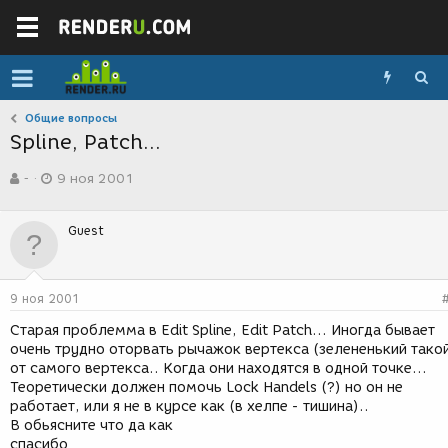
Общие вопросы
Spline, Patch...
А
Д
-
9 ноя 2001
в
а
т
т
о
а
Guest
р
с
т
о
е
з
м
д
9 ноя 2001
ы
а
н
Старая проблемма в Edit Spline, Edit Patch... Иногда бывает
и
очень трудно оторвать рычажок вертекса (зелененький тако
я
от самого вертекса.. Когда они находятся в одной точке...
Теоретически должен помочь Lock Handels (?) но он не
работает, или я не в курсе как (в хелпе - тишина)..
В обьясните что да как
спасибо