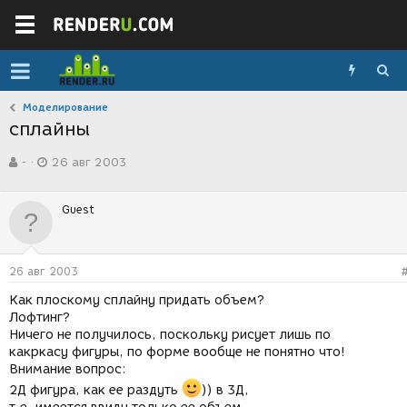
Моделирование
сплайны
А
Д
-
26 авг 2003
в
а
т
т
о
а
Guest
р
с
т
о
е
з
м
д
26 авг 2003
ы
а
н
Как плоскому сплайну придать объем?
и
Лофтинг?
я
Ничего не получилось, поскольку рисует лишь по
какркасу фигуры, по форме вообще не понятно что!
Внимание вопрос:
2Д фигура, как ее раздуть
)) в 3Д,