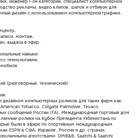
ки, инженер I-ой категории, специалист компьютерной
водство рекламы, видео клипов, шапок и отбивок для
мный дизайн с использованием компьютерной графики.
ецентр,
записи, монтаж,
ач, выдача в эфир.
ональные навыки:
сс технологиями.
омобиля
ий (разговорный, технический)
ия:
и дизайном компьютерных роликов для таких фирм как:
& American Tobacco, Colgate Palmolive, Texaco,
ных сообщений России (ГА), Международный торговый дом
екламные ролики на Кубок Президента Узбекистана по
торые были в эфире по спортивным международным
ак ESPN в США, Израиле, России и др. странах.
рекламными агентствами: DMB&B, Saatchi & Saatchi