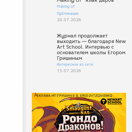
Making Of "Язык даров"
Making of
Публикации
20.07.2026
Журнал продолжает
выходить — благодаря New
Art School. Интервью с
основателем школы Егором
Гришиным
Интересное из сети
15.07.2026