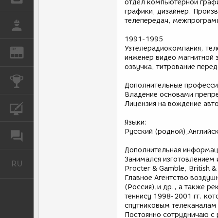
отдел компьютерной графи
графики, дизайнер. Произ
телепередач, межпрограм
РАБОТА
1991-1995
Узтелерадиокомпания, тел
REN
ЖУРНАЛ
инженер видео магнитной 
озвучка, титрование перед
КОНКУРСЫ
Дополнительные професси
Владение основами препре
Лицензия на вождение авт
КУРСЫ
Языки:
Русский (родной),Английск
ФОРУМ
Дополнительная информац
Занимался изготовлением 
RU
Русский
Procter & Gamble, British 
Главное Агентство воздуш
(Россия),и др., а также р
теннису 1998-2001 гг. ко
спутниковым телеканалам к
Постоянно сотрудничаю с 