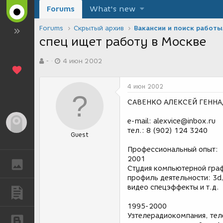
Forums
What's new
Forums
Скрытый архив
Вакансии и поиск работы
спец ищет работу в Москве
А
Д
-
4 июн 2002
в
а
т
т
о
а
4 июн 2002
р
с
т
о
САВЕНКО АЛЕКСЕЙ ГЕНН
е
з
м
д
e-mail: alexvice@inbox.ru
Гость
ы
а
тел.: 8 (902) 124 3240
Guest
н
и
Профессиональный опыт:
я
2001
ГАЛЕРЕЯ
Студия компьютерной графи
профиль деятельности: 3d,
видео спецэффекты и т.д.
ПУБЛИКАЦИИ
1995-2000
Узтелерадиокомпания, теле
БЛОГИ