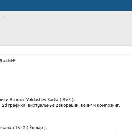
АДЬЕВИЧ
ки Bahodir Yuldashev Sudio ( BVS ).
 2d графика, виртуальные декорации, кеинг и композинг,
канал TV-2 ( Ёшлар ),