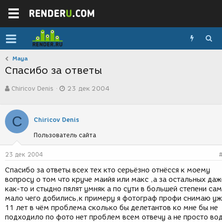
Maya
Спасибо за ответы
А
Д
Chiricov Denis
23 дек 2004
в
а
т
т
о
а
C
р
с
Chiricov Denis
т
о
Пользователь сайта
е
з
м
д
ы
а
23 дек 2004
н
Спасибо за ответы всех тех кто серьёзно отнёсся к моему
и
вопросу о том что круче маийя или макс ,а за остальных даж
я
как-то и стыдно пялят умняк а по сути в большей степени са
мало чего добились,к примеру я фотограф профи снимаю у
11 лет в чём проблема сколько бы делетантов ко мне бы не
подходило по фото нет проблем всем отвечу а не просто во