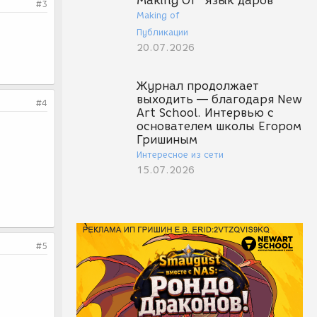
Making Of "Язык даров"
#3
Making of
Публикации
20.07.2026
Журнал продолжает
выходить — благодаря New
#4
Art School. Интервью с
основателем школы Егором
Гришиным
Интересное из сети
15.07.2026
#5