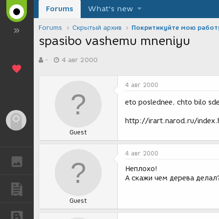
Forums
What's new
Forums
Скрытый архив
Покритикуйте мою работ
spasibo vashemu mneniyu
А
Д
-
4 авг 2000
в
а
т
т
о
а
4 авг 2000
р
с
т
о
eto poslednee, chto bilo sd
е
з
м
д
Гость
http://irart.narod.ru/index
ы
а
Guest
н
и
я
4 авг 2000
ГАЛЕРЕЯ
Неплохо!
А скажи чем дерева делал
ПУБЛИКАЦИИ
Guest
БЛОГИ