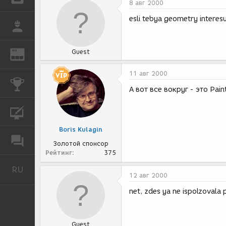
8 авг 2000
esli tebya geometry interes
РАБОТА
Guest
REN
ЖУРНАЛ
11 авг 2000
КОНКУРСЫ
А вот все вокруг - это Pain
КУРСЫ
Boris Kulagin
ФОРУМ
Золотой спонсор
Рейтинг
375
RU
Русский
12 авг 2000
net, zdes ya ne ispolzovala 
Guest