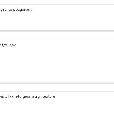
uyet, to poligonami
t f/x, да?
paint f/x, eto geometry i texture