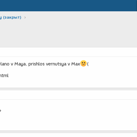
у (закрыт)
elano v Maya, prishlos vernutsya v Max
(
.html
?