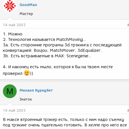
GoodMan
Мастер
14 май 2003
1. Можно
2. Технология называется MatchMoving..
3а. Есть сторонние програмы 3d трэкинга с последующей
конвертацией: Boujou, MatchMover, 3dEqualizer.
3b. Есть встраиваемые в МАХ: Scenegenie..
4. И наконец есть мыло, котороя я бы на твоем месте
проверил
))
М
Михаил Куркубет
Знаток
14 май 2003
В максе втроенный трэкер есть, только с ним надо съемку
под трэкинг очень тщательно готовить. В хелпе про него все