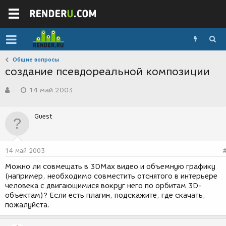
Общие вопросы
создание псевдореальной композиции
А
Д
-
14 май 2003
в
а
т
т
о
а
Guest
р
с
т
о
е
з
м
д
14 май 2003
ы
а
н
Можно ли совмещать в 3DMax видео и объемную графику
и
(например, необходимо совместить отснятого в интерьере
я
человека с двигающимися вокруг него по орбитам 3D-
объектам)? Если есть плагин, подскажите, где скачать,
пожалуйста.