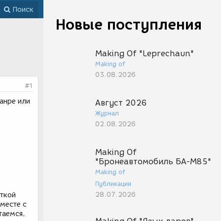
Поиск
Новые поступления
Making Of "Leprechaun"
Making of
03.08.2026
#1
анре или
Август 2026
Журнал
02.08.2026
Making Of
"Бронеавтомобиль БА-М85"
Making of
Публикации
28.07.2026
еткой
вместе с
таемся,