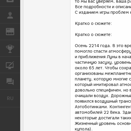
то мы вас уверяем, ваша р
Все подробности и описани
C изданием игры проблем 
РАБОТА
Кратко о сюжете:
REN
ЖУРНАЛ
Кратко о сюжете:
Осень 2214 года. В это в
КОНКУРСЫ
помогло спасти атмосферу
и приближения Луны в нача
частичную засуху, уровень
КУРСЫ
около 65 лет. Чтобы сохр
организованы межпланетны
планету, которую многие 
ФОРУМ
который имитировал атмос
довольно специфичен, но в
очищали воздух. Дорожный
RU
Русский
появился воздушный транс
Аэтоботинками. Континген
автомобилей 22 Века. Зда
некоторые достигали таких
Жизненный уровень основно
купола).