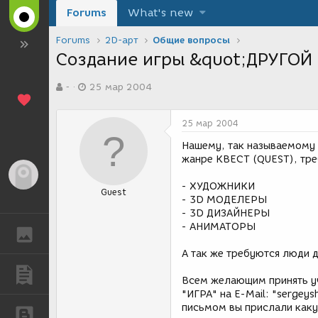
Forums
What's new
Forums
2D-арт
Общие вопросы
Создание игры &quot;ДРУГОЙ
А
Д
-
25 мар 2004
в
а
т
т
о
а
25 мар 2004
р
с
т
о
Нашему, так называемому
е
з
жанре КВЕСТ (QUEST), тре
м
д
Гость
ы
а
- ХУДОЖНИКИ
Guest
н
- 3D МОДЕЛЕРЫ
и
- 3D ДИЗАЙНЕРЫ
я
- АНИМАТОРЫ
ГАЛЕРЕЯ
А так же требуются люди 
ПУБЛИКАЦИИ
Всем желающим принять уч
"ИГРА" на E-Mail: "sergey
письмом вы прислали каку
БЛОГИ