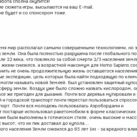
абота сполна окупится!
е сюжета игры, высылаются на ваш E-mail.
не будет и со спонсором тоже.
ремя мир располагал самыми совершенными технологиями, но э
 земли. Она была полностью разрушена после глобального по
ле 22 века, что повлекло за собой смерти 2/3 населения земл
 жизни снизился, а возрастной максимум для Homo Sapiens со
анить не очень продолжительную жизнь оставшегося населения
е экспедиции, цель которых была найти подходящую по клим
смогли называть новой Землей. Был установлен защитный купо
феру земли. Воздух уже было сложно назвать кислородом, о
се же пригоден для дыхания. Почти все деревья мутировали и 
 и городской транспорт почти перестал пользоваться спросом
порт. Почти вся молодежь пользовалась Аэробордами и
т постарше использовал ракетомобили в форме классических
ния были выполнены в готическом стиле, очень высокие и масс
 высот, что их пик доставал до купола…
го населения Земли снизился до 65 лет (из - за вредного вли