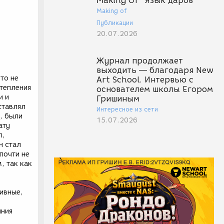
Making Of "Язык даров"
Making of
Публикации
20.07.2026
Журнал продолжает
выходить — благодаря New
то не
Art School. Интервью с
тепления
основателем школы Егором
и и
Гришиным
ставлял
Интересное из сети
, были
15.07.2026
ату
л,
н стал
почти не
, так как
ивные,
яния