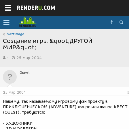
SoftImage
Создание игры &quot;ДРУГОЙ
МИР&quot;
А
Д
-
25 мар 2004
в
а
т
т
о
а
Guest
р
с
т
о
е
з
м
д
25 мар 2004
ы
а
н
Нашему, так называемому игровому фэн проекту в
и
ПРИКЛЮЧЕНЧЕСКОМ (ADVENTURE) жанре или жанре КВЕСТ
я
(QUEST), требуются:
- ХУДОЖНИКИ
- 3D МОДЕЛЕРЫ