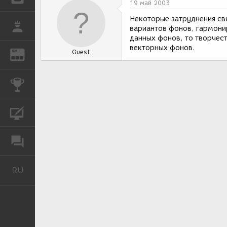
19 май 2003
Некоторые затруднения св
РАБОТА
вариантов фонов, гармони
данных фонов, то творчес
векторных фонов.
Guest
REN
ЖУРНАЛ
КОНКУРСЫ
КУРСЫ
ФОРУМ
RU
Русский