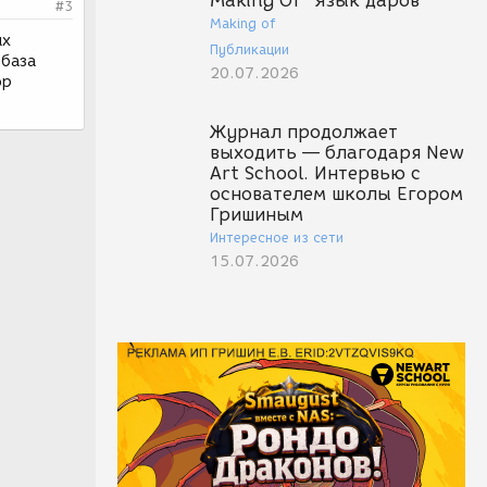
Making Of "Язык даров"
#3
Making of
ых
Публикации
 база
20.07.2026
ор
Журнал продолжает
выходить — благодаря New
Art School. Интервью с
основателем школы Егором
Гришиным
Интересное из сети
15.07.2026