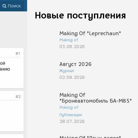
Поиск
Новые поступления
Making Of "Leprechaun"
Making of
03.08.2026
#1
ной
Август 2026
данию
Журнал
02.08.2026
Making Of
#2
"Бронеавтомобиль БА-М85"
Making of
Публикации
28.07.2026