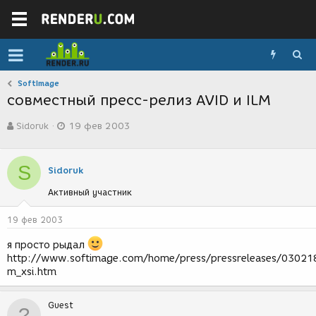
SoftImage
совместный пресс-релиз AVID и ILM
А
Д
Sidoruk
19 фев 2003
в
а
т
т
о
а
S
р
с
Sidoruk
т
о
Активный участник
е
з
м
д
ы
а
19 фев 2003
н
и
я просто рыдал
я
http://www.softimage.com/home/press/pressreleases/030218
m_xsi.htm
Guest