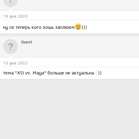
19 фев 2003
ну се теперь кого хошь заплюем
)))
Guest
19 фев 2003
тема "XSI vs. Maya" больше не актуальна : ))