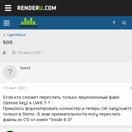
LightWave
sos
А
Д
-
10 июл 2001
в
а
т
т
о
а
Guest
р
с
т
о
е
з
м
д
10 июл 2001
ы
а
н
Если кто сможет переслать только лицензионный файл
и
(lizense.key) к LW6.5 ?
я
Пришлось форматировать комьютер,и теперь LW запускаетс
только в Demo .В знак признательности могу переслать
файлы из CD от книги "Inside 6.0"