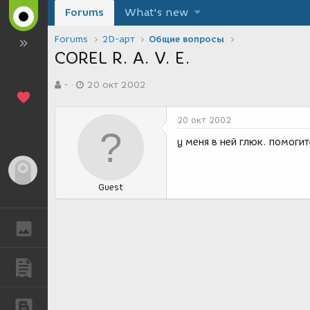
Forums
What's new
Forums
2D-арт
Общие вопросы
СOREL R. A. V. E.
А
Д
-
20 окт 2002
в
а
т
т
о
а
20 окт 2002
р
с
т
о
у меня в ней глюк. помогите
е
з
м
д
Гость
ы
а
Guest
н
и
я
ГАЛЕРЕЯ
ПУБЛИКАЦИИ
БЛОГИ