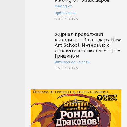
Making Of "Язык даров"
Making of
Публикации
20.07.2026
Журнал продолжает
выходить — благодаря New
Art School. Интервью с
основателем школы Егором
Гришиным
Интересное из сети
15.07.2026