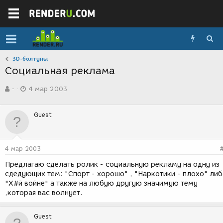
3D-болтуны
Социальная реклама
А
Д
-
4 мар 2003
в
а
т
т
о
а
Guest
р
с
т
о
е
з
м
д
4 мар 2003
ы
а
н
Предлагаю cделать ролик - социальную рекламу на одну из
и
сдедующих тем: "Спорт - хорошо" , "Наркотики - плохо" ли
я
"Х#й войне" а также на любую другую значимую тему
,которая вас волнует.
Guest