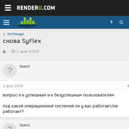
SoftImage
снова SyFlex
А
Д
-
2 фев 2004
в
а
т
т
о
а
Guest
р
с
т
о
е
з
м
д
2 фев 2004
ы
а
н
вопрос и к успешным и к безуспешным пользователям
и
я
под какой операционной системой он у вас работает/не
работает?
Guest