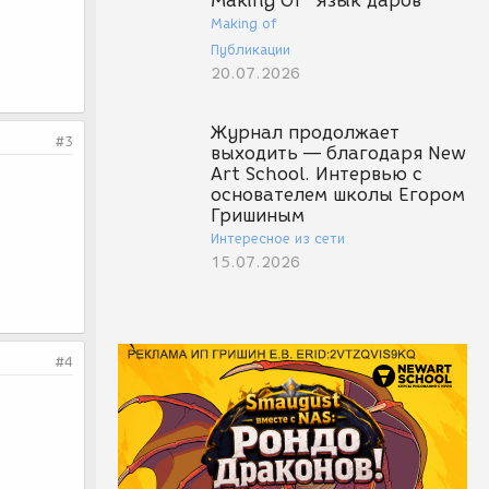
Making Of "Язык даров"
Making of
Публикации
20.07.2026
Журнал продолжает
#3
выходить — благодаря New
Art School. Интервью с
основателем школы Егором
Гришиным
Интересное из сети
15.07.2026
#4