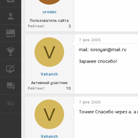
urodec
РАБОТА
Пользователь сайта
Рейтинг
2
REN
ЖУРНАЛ
7 фев 2006
V
mail: sosoyan@mail.ru
КОНКУРСЫ
Заранее спосибо!
КУРСЫ
Vahanch
Активный участник
ФОРУМ
Рейтинг
10
7 фев 2006
RU
Русский
V
Точнее Спасибо через а, а 
Vahanch