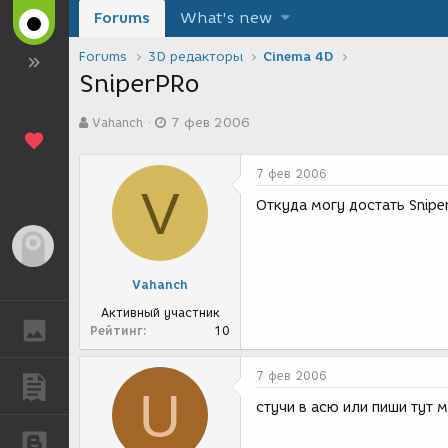
Forums
What's new
Forums
3D редакторы
Cinema 4D
SniperPRo
А
Д
Vahanch
7 фев 2006
в
а
т
т
о
а
7 фев 2006
р
с
V
т
о
Oткуда могу достать Snipe
е
з
м
д
Гость
ы
а
н
Vahanch
и
я
Активный участник
ГАЛЕРЕЯ
Рейтинг
10
7 фев 2006
ПУБЛИКАЦИИ
U
стучи в асю или пиши тут 
БЛОГИ