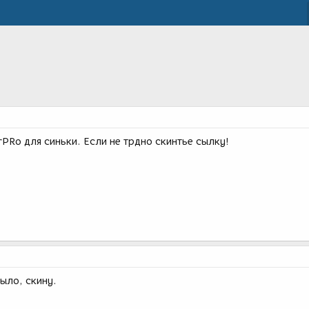
rPRo для синьки. Если не трдно скинтье сылку!
мыло, скину.