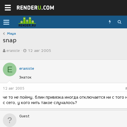
Maya
snap
А
Д
eranicle
12 авг 2005
в
а
т
т
о
а
E
р
с
eranicle
т
о
Знаток
е
з
м
д
ы
а
12 авг 2005
н
че то не пойму, блин привязка иногда отключается ни с того 
и
с сего, у кого нить такое случалось?
я
Guest