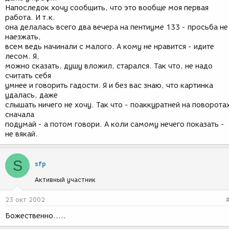
Напоследок хочу сообщить, что это вообще моя первая
работа. И т.к.
она делалась всего два вечера на пентиуме 133 - просьба не
наезжать,
всем ведь начинали с малого. А кому не нравится - идите
лесом. Я,
можно сказать, душу вложил, старался. Так что, не надо
считать себя
умнее и говорить гадости. Я и без вас знаю, что картинка
удалась, даже
слышать ничего не хочу. Так что - поаккуратней на поворота
сначала
подумай - а потом говори. А коли самому нечего показать -
не вякай.
S
sfp
Активный участник
23 окт 2002
Божественно.....