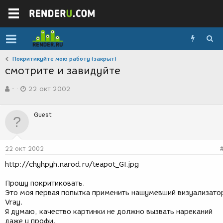
Покритикуйте мою работу (закрыт)
смотрите и завидуйте
А
Д
-
22 окт 2002
в
а
т
т
о
а
Guest
р
с
т
о
е
з
м
д
22 окт 2002
ы
а
н
http://chyhpyh.narod.ru/teapot_GI.jpg
и
я
Прошу покритиковать.
Это моя первая попытка применить нашумевший визуализато
Vray.
Я думаю, качество картинки не должно вызвать нареканий
даже у профи.