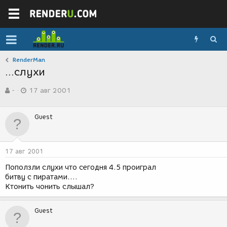
RenderMan
...слухи
А
Д
-
17 авг 2001
в
а
т
т
о
а
Guest
р
с
т
о
е
з
м
д
17 авг 2001
ы
а
н
Поползли слухи что сегодня 4.5 проиграл
и
битву с пиратами....
я
Ктонить чонить слышал?
Guest