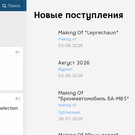
Поиск
Новые поступления
Making Of "Leprechaun"
Making of
03.08.2026
#1
Август 2026
Журнал
02.08.2026
Making Of
"Бронеавтомобиль БА-М85"
#2
Making of
selection
Публикации
28.07.2026