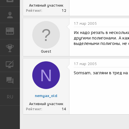
Активный участник
Рейтинг
12
РАБОТА
17 мар 2005
REN
ЖУРНАЛ
Их надо резать в нескольк
другими полигонами. А каж
выделеными полигоны, не 
КОНКУРСЫ
Guest
КУРСЫ
17 мар 2005
N
Somsam, загляни в тред на
ФОРУМ
nemyax_old
RU
Русский
Активный участник
Рейтинг
14