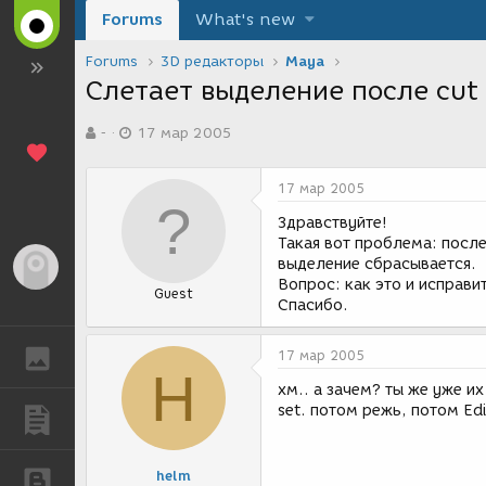
Forums
What's new
Forums
3D редакторы
Maya
Слетает выделение после cut 
А
Д
-
17 мар 2005
в
а
т
т
о
а
17 мар 2005
р
с
т
о
Здравствуйте!
е
з
Такая вот проблема: после
м
д
выделение сбрасывается.
Гость
ы
а
Вопрос: как это и исправи
Guest
н
Спасибо.
и
я
ГАЛЕРЕЯ
17 мар 2005
H
хм.. а зачем? ты же уже их
set. потом режь, потом Edi
ПУБЛИКАЦИИ
helm
БЛОГИ