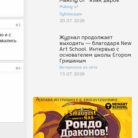
Making Of "Язык даров"
Making of
Публикации
20.07.2026
#3
о и с
Журнал продолжает
тавались
выходить — благодаря New
Art School. Интервью с
основателем школы Егором
Гришиным
Интересное из сети
#4
15.07.2026