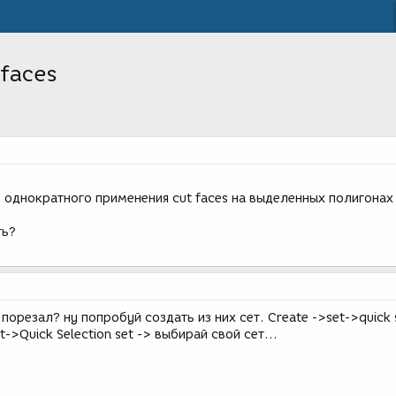
faces
 однократного применения cut faces на выделенных полигонах
ть?
 порезал? ну попробуй создать из них сет. Create ->set->quick 
t->Quick Selection set -> выбирай свой сет...