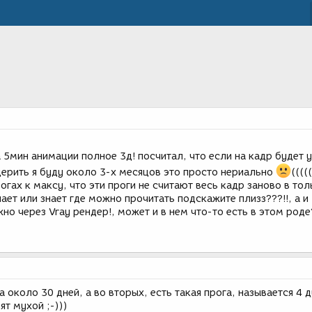
 5мин анимации полное 3д! посчитал, что если на кадр будет 
дерить я буду около 3-х месяцов это просто нериально
(((((
огах к максу, что эти проги не считают весь кадр заново в тол
нает или знает где можно прочитать подскажите плизз???!!, а и
но через Vray рендер!, может и в нем что-то есть в этом роде?
а около 30 дней, а во вторых, есть такая прога, называется 4 
ят мухой ;-)))