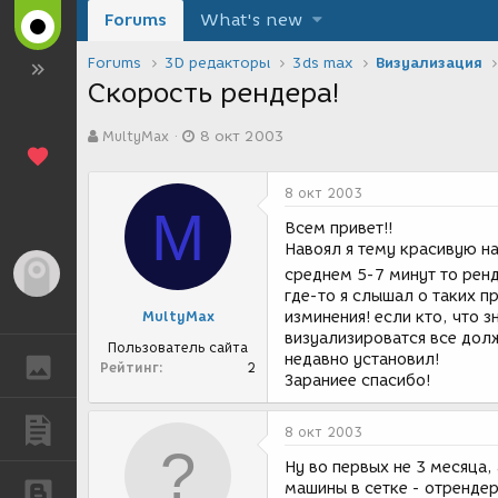
Forums
What's new
Forums
3D редакторы
3ds max
Визуализация
Скорость рендера!
А
Д
MultyMax
8 окт 2003
в
а
т
т
о
а
8 окт 2003
р
с
M
т
о
Всем привет!!
е
з
Навоял я тему красивую на
м
д
Гость
среднем 5-7 минут то рен
ы
а
где-то я слышал о таких пр
н
MultyMax
изминения! если кто, что з
и
визуализироватся все долж
я
Пользователь сайта
недавно установил!
ГАЛЕРЕЯ
Рейтинг
2
Зараниее спасибо!
ПУБЛИКАЦИИ
8 окт 2003
Ну во первых не 3 месяца, 
машины в сетке - отрендер
БЛОГИ