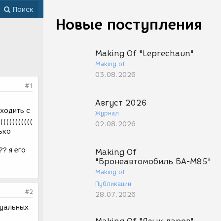
Поиск
Новые поступления
Making Of "Leprechaun"
Making of
03.08.2026
#1
Август 2026
уходить с
Журнал
(((((((((((
02.08.2026
ько
? я его
Making Of
"Бронеавтомобиль БА-М85"
Making of
Публикации
#2
28.07.2026
дуальных