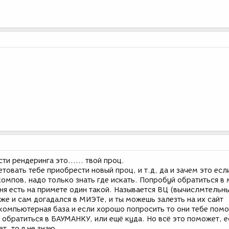
и рендеринга это...... твой проц.
етовать тебе приобрести новый проц, и т.д, да и зачем это есл
компов, надо только знать где искать. Попробуй обратиться в 
ня есть на примете один такой. Называется ВЦ (вычислмтельн
уже и сам догадался в МИЭТе, и ты можешь залезть на их сайт
компьютерная база и если хорошо попросить то они тебе помо
обратиться в БАУМАНКУ, или ещё куда. Но всё это поможет, е
т, то я не знаю.