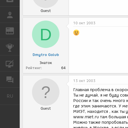
Guest
РАБОТА
10 окт 2003
D
REN
ЖУРНАЛ
КОНКУРСЫ
Dmytro Golub
Знаток
КУРСЫ
Рейтинг
64
ФОРУМ
13 окт 2003
Главная проблема в скорост
Ты не думай, я не буду сов
RU
Русский
России и так очень много 
где этим эанимаются. У ме
Guest
МИЭТ, находится , как ты 
www.miet.ru там большая 
Можно также попробовать 
живёшь в Москве, а если не