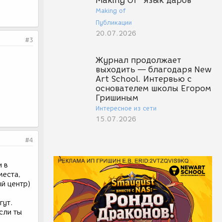
Making Of "Язык даров"
Making of
Публикации
20.07.2026
#3
Журнал продолжает
выходить — благодаря New
Art School. Интервью с
основателем школы Егором
Гришиным
Интересное из сети
15.07.2026
#4
и в
места,
ый центр)
гут.
сли ты