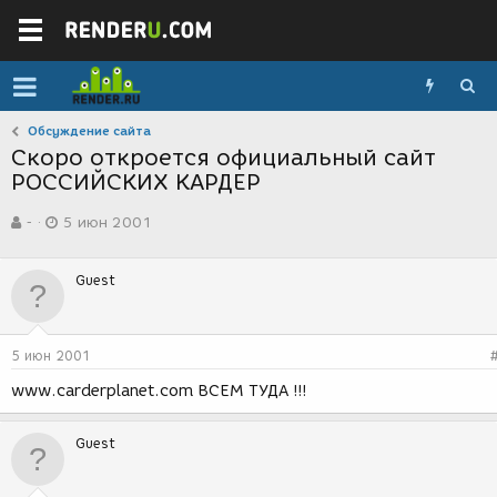
Обсуждение сайта
Скоро откроется официальный сайт
РОССИЙСКИХ КАРДЕР
А
Д
-
5 июн 2001
в
а
т
т
о
а
Guest
р
с
т
о
е
з
м
д
5 июн 2001
ы
а
н
www.carderplanet.com ВСЕМ ТУДА !!!
и
я
Guest