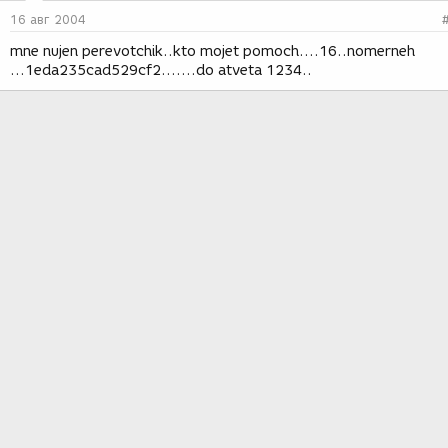
16 авг 2004
mne nujen perevotchik..kto mojet pomoch....16..nomerneh
...1eda235cad529cf2.......do atveta 1234..