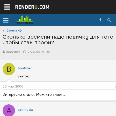
Cinema 4D
Сколько времени надо новичку для того
чтобы стаь профи?
А
Д
BooMber
25 мар 2006
в
а
т
т
о
а
B
р
с
BooMber
т
о
Знаток
е
з
м
д
ы
а
25 мар 2006
н
Интересно стало. Мож кто знает...
и
я
A
achikuda