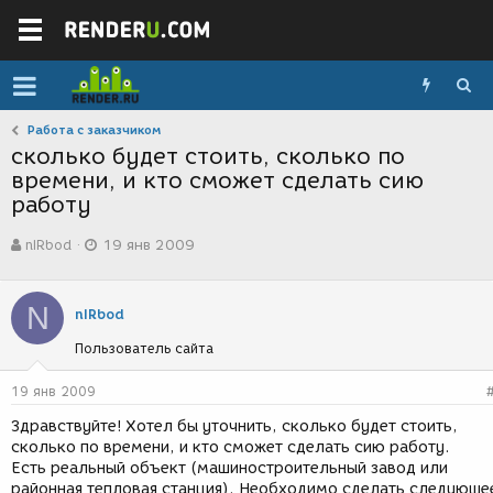
Работа с заказчиком
сколько будет стоить, сколько по
времени, и кто сможет сделать сию
работу
А
Д
nIRbod
19 янв 2009
в
а
т
т
о
а
N
р
с
nIRbod
т
о
Пользователь сайта
е
з
м
д
ы
а
19 янв 2009
н
Здравствуйте! Хотел бы уточнить, сколько будет стоить,
и
сколько по времени, и кто сможет сделать сию работу.
я
Есть реальный объект (машиностроительный завод или
районная тепловая станция). Необходимо сделать следующе