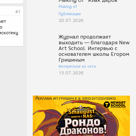
Making Of "Язык даров"
Making of
#3
Публикации
20.07.2026
чет
лю
дискотеку
Журнал продолжает
выходить — благодаря New
Art School. Интервью с
основателем школы Егором
Гришиным
Интересное из сети
15.07.2026