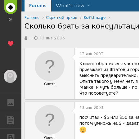
Forums
What's new
Forums
Скрытый архив
SoftImage
Сколько брать за консультац
А
Д
-
13 янв 2003
в
а
т
т
о
а
13 янв 2003
р
с
т
о
Клиент обратился с частн
е
з
приезжает из Штатов и гор
м
д
выяснить предварительно,
Гость
ы
а
Опыта такого у меня нет, 
Guest
н
Майке, и чуть больше - по 
и
Что посоветуете?
я
ГАЛЕРЕЯ
13 янв 2003
посчитай - $5 или $50 за ч
ПУБЛИКАЦИИ
потом умножь на 2 - дава
БЛОГИ
Guest