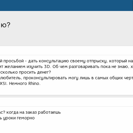
ию?
ой просьбой - дать консультацию своему отпрыску, который н
ит желанием изучить 3D. Об чем разговаривать пока не знаю, 
 сколько просить денег?
я любитель, проконсультировать могу лишь в самых общих чер
XSI. Немного Rhino.
ас? когда на заказ работаешь
ть уроки геморно