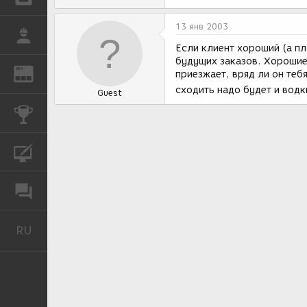
13 янв 2003
РАБОТА
Если клиент хороший (а пл
будущих заказов. Хорошие
REN
ЖУРНАЛ
приезжает, вряд ли он тебя
сходить надо будет и водк
Guest
КОНКУРСЫ
КУРСЫ
ФОРУМ
RU
Русский