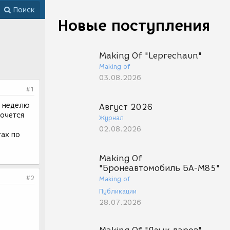
Поиск
Новые поступления
Making Of "Leprechaun"
Making of
03.08.2026
#1
а неделю
Август 2026
хочется
Журнал
02.08.2026
тах по
Making Of
"Бронеавтомобиль БА-М85"
#2
Making of
Публикации
28.07.2026