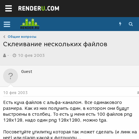
Общие вопросы
Склеивание нескольких файлов
А
Д
-
10 фев 2003
в
а
т
т
о
а
Guest
р
с
т
о
е
з
м
д
10 фев 2003
ы
а
н
Есть куча файлов с альфа-каналом. Все одинакового
и
размера. Как из них получить один, в котором они будут
я
выстроены в столбец. То есть у меня есть 100 файлов png
128х128, надо один png 128x1280, можно tga.
Посоветуйте утилитку которая так может сделать (и линк на
неё) или plagin какой к фотошопу...