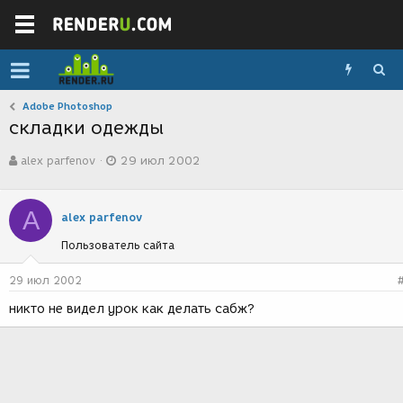
Adobe Photoshop
складки одежды
А
Д
alex parfenov
29 июл 2002
в
а
т
т
о
а
A
р
с
alex parfenov
т
о
Пользователь сайта
е
з
м
д
ы
а
29 июл 2002
н
никто не видел урок как делать сабж?
и
я