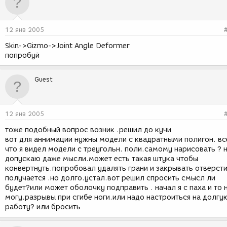
12 янв 2005
Skin->Gizmo->Joint Angle Deformer
попробуй
Guest
12 янв 2005
тоже подобный вопрос возник .решил до кучи
вот для аннимации нужны модели с квадратными полигон. вс
что я видел модели с треугольн. поли.самому нарисовать ? 
допускаю даже мысли.может есть такая штука чтобы
конвертнуть.попробовал удалять грани и закрывать отверст
получается .но долго.устал.вот решил спросить смысл ли
будет?или может оболочку подправить . начал я с паха и то 
могу.разрывы при сгибе ноги.или надо настроиться на долгу
работу? или бросить