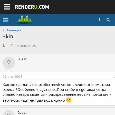
Анимация
Skin
А
Д
-
12 янв 2005
в
а
т
т
о
а
Guest
р
с
т
о
е
з
м
д
12 янв 2005
ы
а
н
Как же сделать так чтобы mesh четко следовал геометрии
и
bipeda ?Особенно в суставах.При сгибе в суставах сетка
я
сильно изварачивается - распределение веса не помогает -
вертексы идут не туда куда нужно
Guest