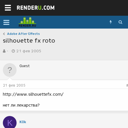
Adobe After Effects
silhouette fx roto
А
Д
-
21 фев 2005
в
а
т
т
о
а
Guest
р
с
т
о
е
з
м
д
21 фев 2005
ы
а
н
http://www.silhouettefx.com/
и
я
нет ли лекарства?
K
K0k