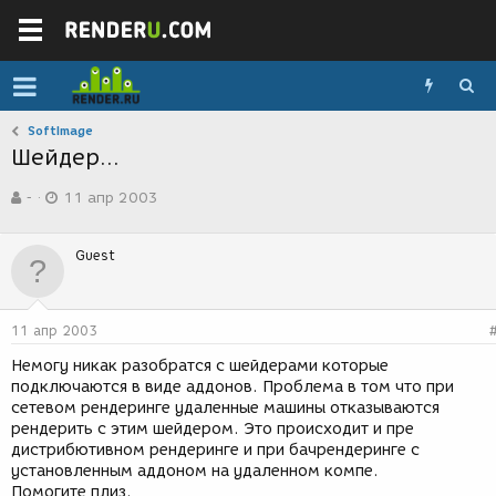
SoftImage
Шейдер...
А
Д
-
11 апр 2003
в
а
т
т
о
а
Guest
р
с
т
о
е
з
м
д
11 апр 2003
ы
а
н
Немогу никак разобратся с шейдерами которые
и
подключаются в виде аддонов. Проблема в том что при
я
сетевом рендеринге удаленные машины отказываются
рендерить с этим шейдером. Это происходит и пре
дистрибютивном рендеринге и при бачрендеринге с
установленным аддоном на удаленном компе.
Помогите плиз.