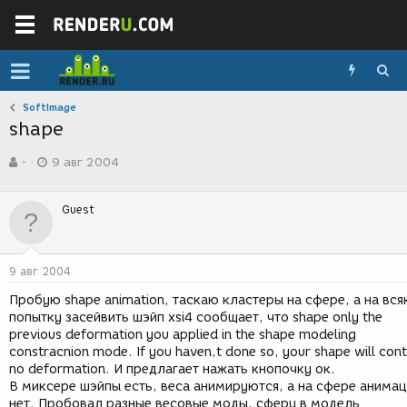
SoftImage
shape
А
Д
-
9 авг 2004
в
а
т
т
о
а
Guest
р
с
т
о
е
з
м
д
9 авг 2004
ы
а
н
Пробую shape animation, таскаю кластеры на сфере, а на вс
и
попытку засейвить шэйп xsi4 сообщает, что shape only the
я
previous deformation you applied in the shape modeling
constracnion mode. If you haven,t done so, your shape will cont
no deformation. И предлагает нажать кнопочку ок.
В миксере шэйпы есть, веса анимируются, а на сфере анима
нет. Пробовал разные весовые моды, сферу в модель