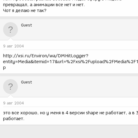
превращал, а анимации все нет и нет.
Чот я делаю не так?
Guest
9 авг 2004
http://xsi.ru/Environ/wa/DMHitLogger?
entity=Media&itemid=17&url=%2Fxsi%2Fupload%2FMedia%2F1
p
Guest
9 авг 2004
это все хорошо, но у меня в 4 версии shape не работает, а в 
работает.