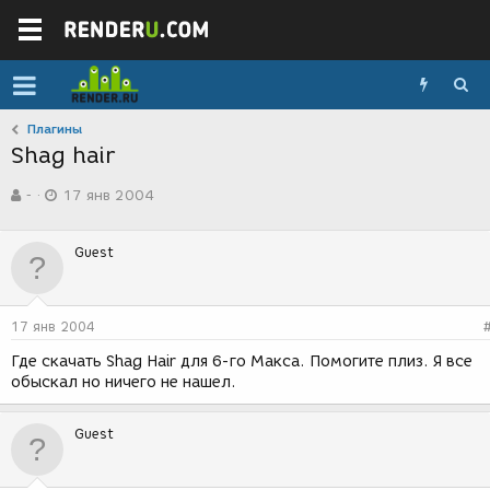
Плагины
Shag hair
А
Д
-
17 янв 2004
в
а
т
т
о
а
Guest
р
с
т
о
е
з
м
д
17 янв 2004
ы
а
н
Где скачать Shag Hair для 6-го Макса. Помогите плиз. Я все
и
обыскал но ничего не нашел.
я
Guest