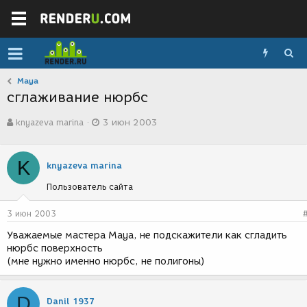
Maya
сглаживание нюрбс
А
Д
knyazeva marina
3 июн 2003
в
а
т
т
о
а
K
р
с
knyazeva marina
т
о
Пользователь сайта
е
з
м
д
ы
а
3 июн 2003
н
Уважаемые мастера Maya, не подскажители как сгладить
и
нюрбс поверхность
я
(мне нужно именно нюрбс, не полигоны)
D
Danil 1937