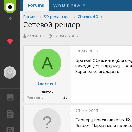
Forums
What's new
Forums
3D редакторы
Cinema 4D
Сетевой рендер
А
Д
Andreus J.
24 дек 2003
в
а
т
т
о
а
24 дек 2003
р
с
A
т
о
Братва! Обьясните убогом
е
з
находят друг-дружку... А 
м
д
Заранее благодарен.
Гость
ы
а
н
Andreus J.
и
я
Знаток
ГАЛЕРЕЯ
Рейтинг
37
25 дек 2003
ПУБЛИКАЦИИ
Серверу присваивается IP-
Render. Через нее и проис
БЛОГИ