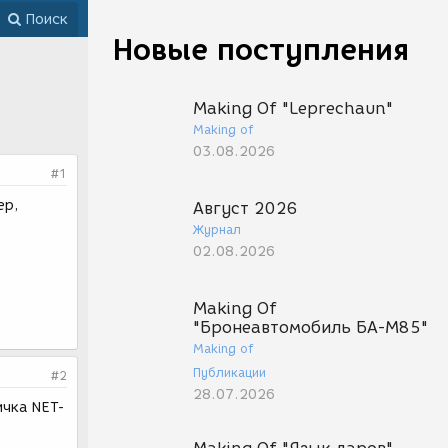
Поиск
Новые поступления
Making Of "Leprechaun"
Making of
03.08.2026
#1
ер,
Август 2026
Журнал
02.08.2026
Making Of
"Бронеавтомобиль БА-М85"
Making of
Публикации
#2
28.07.2026
ичка NET-