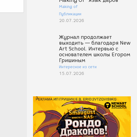
Making Of "Язык даров"
Making of
Публикации
20.07.2026
Журнал продолжает
выходить — благодаря New
Art School. Интервью с
основателем школы Егором
Гришиным
Интересное из сети
15.07.2026